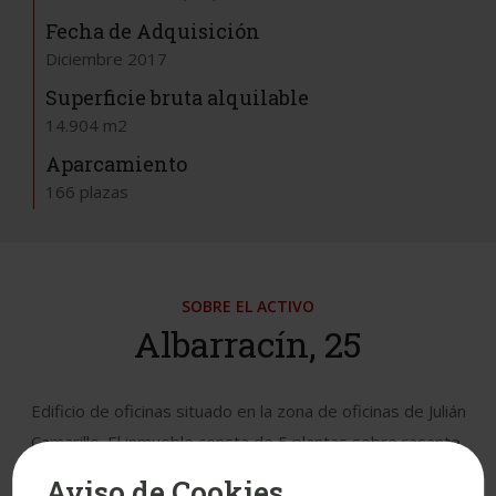
Fecha de Adquisición
Diciembre 2017
Superficie bruta alquilable
14.904 m2
Aparcamiento
166 plazas
SOBRE EL ACTIVO
Albarracín, 25
Edificio de oficinas situado en la zona de oficinas de Julián
Camarillo. El inmueble consta de 5 plantas sobre rasante,
un total de SBA de 14.904 m2 y 166 plazas de
Aviso de Cookies